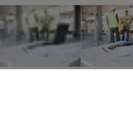
Quel type de contrat maintenance c
Afin de vous mettre en conformité avec la règlementation, mais aussi
contrats :
Niveau 1 -
INITIAL
Niveau 2 -
BRONZE
Niveau 3 -
SILVER