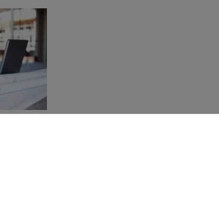
hoisir ?
 de prolonger la durée de vie de vos équipements tout en vous assuran