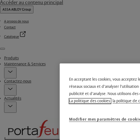
Accéder au contenu principal
ASSA ABLOY Group
A propos de nous
Contact
Catalogue
Menu
Produits
Maintenance & Services
En acceptant les cookies, vous acceptez l
Contactez-nous
réseaux sociaux et d’analyser l’utilisati
publicité et d’analyse. Nous utilisons des 
Actualités
La politique des cookies
la politique de 
Modifier mes paramètres de cooki