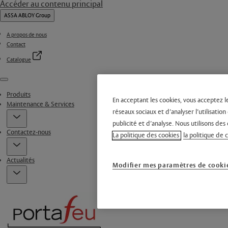
Accéder au contenu principal
ASSA ABLOY Group
A propos de nous
Contact
Catalogue
Menu
Produits
En acceptant les cookies, vous acceptez l
Maintenance & Services
réseaux sociaux et d’analyser l’utilisati
publicité et d’analyse. Nous utilisons des 
Contactez-nous
La politique des cookies
la politique de 
Actualités
Modifier mes paramètres de cooki